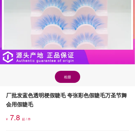
相册
厂批发蓝色透明梗假睫毛 夸张彩色假睫毛万圣节舞
会用假睫毛
7.8
¥
起 / 件