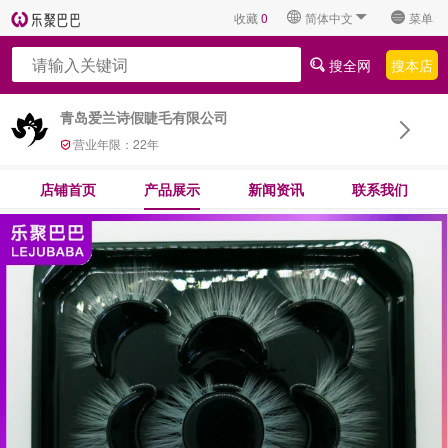
收藏
0
简体中文
菜单
搜全网
搜本店
青岛爱兰诗假睫毛有限公司
营业年限：
22
年
店铺首页
产品展示
新闻资讯
联系我们