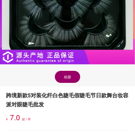
相册
跨境新款5对装化纤白色睫毛假睫毛节日款舞台妆容
派对眼睫毛批发
7.0
¥
起 / 件