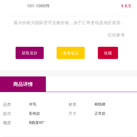
101-1000件
¥ 6.5
展示价格为国际货币兑换价格，由于汇率变动及地区差异，
仅供参考
获取底价
查看电话
收藏
商品详情
品类
对毛
材质
棉线梗
款式
彩色款
尺寸
正常款
翘度
B曲度40°