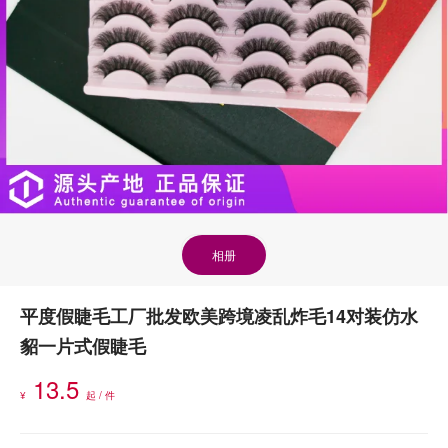
相册
平度假睫毛工厂批发欧美跨境凌乱炸毛14对装仿水
貂一片式假睫毛
13.5
¥
起 / 件