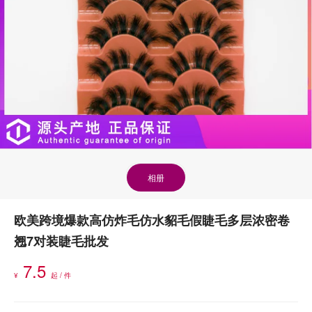
相册
欧美跨境爆款高仿炸毛仿水貂毛假睫毛多层浓密卷
翘7对装睫毛批发
7.5
¥
起 / 件