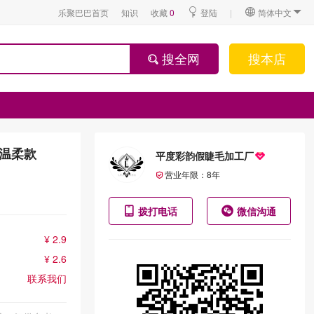
乐聚巴巴首页
知识
收藏
0
登陆
|
简体中文
搜全网
搜本店
温柔款
平度彩韵假睫毛加工厂
营业年限：
8
年
拨打电话
微信沟通
¥ 2.9
¥ 2.6
联系我们