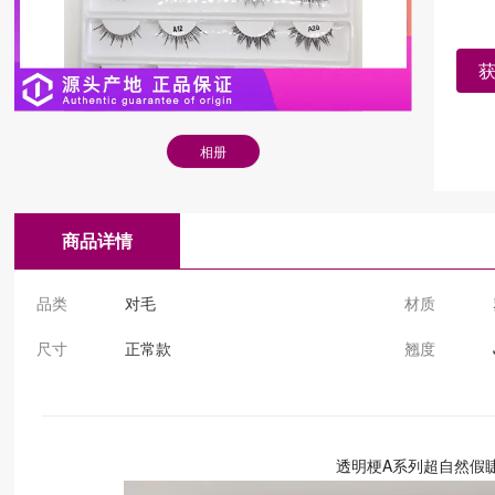
相册
商品详情
品类
对毛
材质
尺寸
正常款
翘度
透明梗A系列超自然假