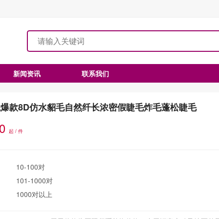
新闻资讯
联系我们
境爆款8D仿水貂毛自然纤长浓密假睫毛炸毛蓬松睫毛
.0
起 / 件
10-100对
101-1000对
1000对以上