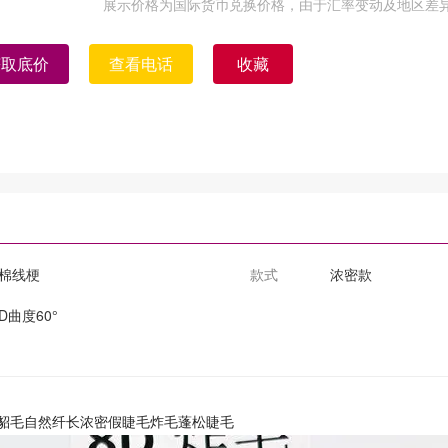
展示价格为国际货币兑换价格，由于汇率变动及地区差
获取底价
查看电话
收藏
棉线梗
款式
浓密款
D曲度60°
水貂毛自然纤长浓密假睫毛炸毛蓬松睫毛