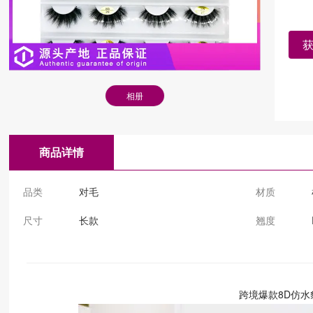
相册
商品详情
品类
对毛
材质
尺寸
长款
翘度
跨境爆款8D仿