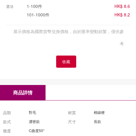
1-100件
HK$ 8.6
選項
101-1000件
HK$ 8.2
展示價格為國際貨幣兌換價格，由於匯率變動頻繁，僅供參
考
收藏
商品詳情
品類
對毛
材質
棉線梗
款式
濃密款
尺寸
長款
翹度
C曲度50°