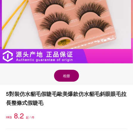
相册
5對裝仿水貂毛假睫毛歐美爆款仿水貂毛斜眼眼毛拉
長整條式假睫毛
8.2
HK$
起 / 件