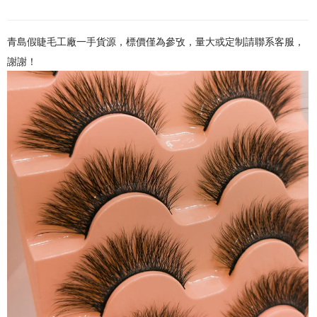
青島假睫毛工廠一手貨源，標價僅為參攷，量大或定制請聯系客服，
謝謝！