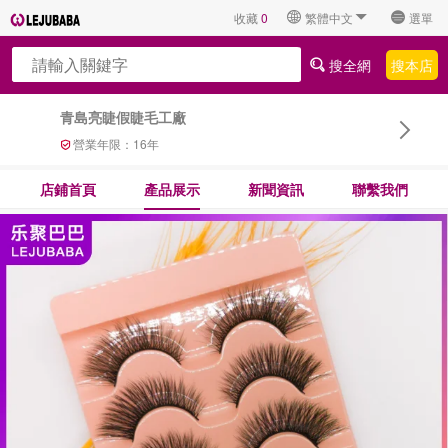
收藏
0
繁體中文
選單
搜全網
搜本店
青島亮睫假睫毛工廠
營業年限：
16
年
店鋪首頁
產品展示
新聞資訊
聯繫我們