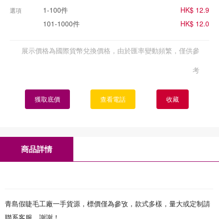
1-100件
HK$ 12.9
選項
101-1000件
HK$ 12.0
展示價格為國際貨幣兌換價格，由於匯率變動頻繁，僅供參
考
獲取底價
查看電話
收藏
商品詳情
青島假睫毛工廠一手貨源，標價僅為參攷，款式多樣，量大或定制請
聯系客服，謝謝！