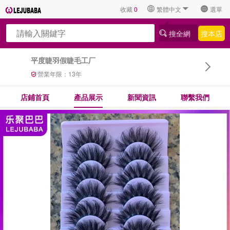
收藏
0
繁體中文
選單
搜全網
搜本店
平度睫羽假睫毛工厂
營業年限：
13
年
店鋪首頁
產品展示
新聞資訊
聯繫我們