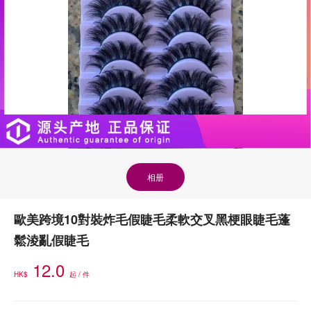
相册
歐美跨境10對裝炸毛假睫毛柔軟交叉黑梗眼睫毛蓬
鬆淩亂假睫毛
12.0
HK$
起 / 件