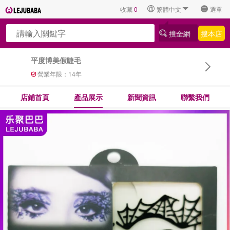
收藏
0
繁體中文
選單
搜全網
搜本店
平度博美假睫毛
營業年限：
14
年
店鋪首頁
產品展示
新聞資訊
聯繫我們