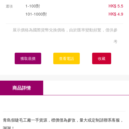
1-100對
HK$ 5.5
選項
101-1000對
HK$ 4.9
展示價格為國際貨幣兌換價格，由於匯率變動頻繁，僅供參
考
獲取底價
查看電話
收藏
商品詳情
青島假睫毛工廠一手貨源，標價僅為參攷，量大或定制請聯系客服，
謝謝！