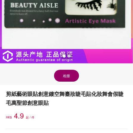
相册
剪紙藝術眼貼創意鏤空舞臺妝睫毛貼化妝舞會假睫
毛萬聖節創意眼貼
4.9
HK$
起 / 件