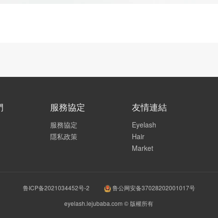
們
服務協定
友情連結
服務協定
Eyelash
隱私政策
Hair
Market
鲁ICP备2021034452号-2
鲁公网安备37028202001017号
eyelash.lejubaba.com © 版權所有