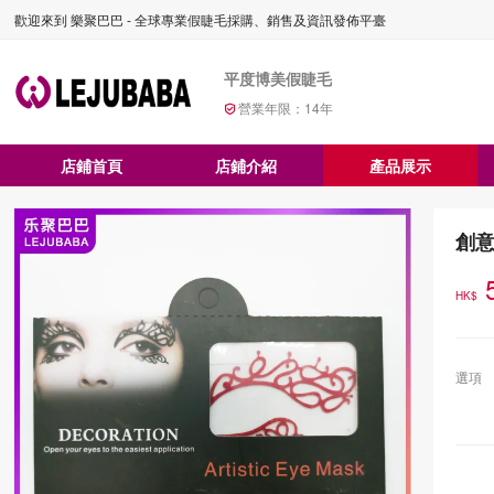
歡迎來到 樂聚巴巴 - 全球專業假睫毛採購、銷售及資訊發佈平臺
平度博美假睫毛
營業年限：
14
年
店鋪首頁
店鋪介紹
產品展示
創
HK$
選項