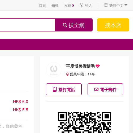
首頁
知識
收藏
0
登入
|
繁體中文
搜全網
搜本店
平度博美假睫毛
營業年限：
14
年
撥打電話
電子郵件
HK$ 6.0
HK$ 5.5
繁，僅供參考