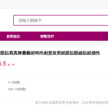
新聞資訊
聯繫我們
意眼貼寫真舞臺藝術時尚創意妝剪紙眼貼眼線貼紙個性
5.5
起 / 件
1-100對
101-1000對
展示價格為國際貨幣兌換價格，由於匯率變動頻