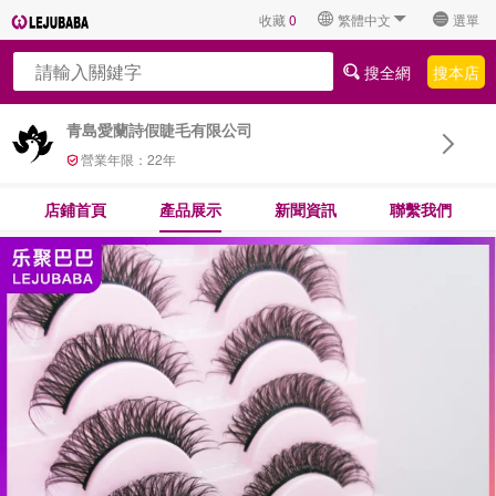
收藏
0
繁體中文
選單
搜全網
搜本店
青島愛蘭詩假睫毛有限公司
營業年限：
22
年
店鋪首頁
產品展示
新聞資訊
聯繫我們