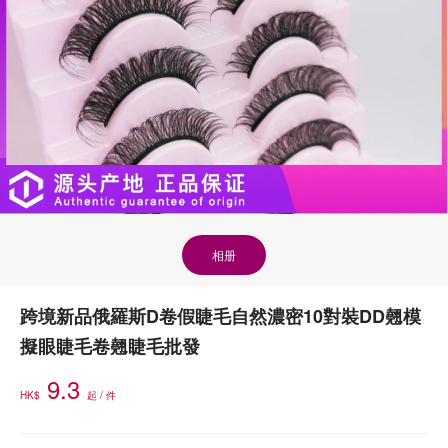
相册
跨境新品俄羅斯D卷假睫毛自然濃密10對裝DD翹模
擬眼睫毛卷翹睫毛批發
9.3
HK$
起 / 件