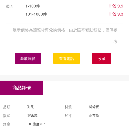
1-100件
HK$ 9.9
選項
101-1000件
HK$ 9.3
展示價格為國際貨幣兌換價格，由於匯率變動頻繁，僅供參
考
獲取底價
查看電話
收藏
商品詳情
品類
對毛
材質
棉線梗
款式
濃密款
尺寸
正常款
翹度
DD曲度70°