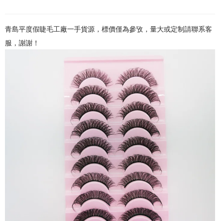
青島平度假睫毛工廠一手貨源，標價僅為參攷，量大或定制請聯系客
服，謝謝！