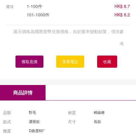
1-100件
HK$ 8.7
選項
101-1000件
HK$ 8.2
展示價格為國際貨幣兌換價格，由於匯率變動頻繁，僅供參
考
獲取底價
查看電話
收藏
商品詳情
品類
對毛
材質
棉線梗
款式
濃密款
尺寸
長款
翹度
D曲度60°