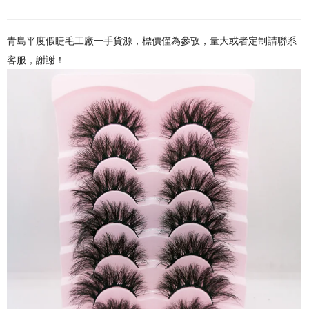
青島平度假睫毛工廠一手貨源，標價僅為參攷，量大或者定制請聯系
客服，謝謝！