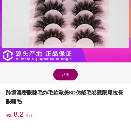
相册
跨境濃密眼睫毛炸毛款歐美8D仿貂毛卷翹眼尾拉長
眼睫毛
8.2
HK$
起 / 件