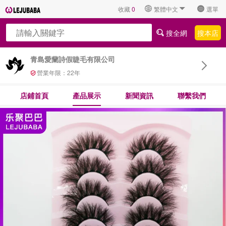
收藏
0
繁體中文
選單
搜全網
搜本店
青島愛蘭詩假睫毛有限公司
營業年限：
22
年
店鋪首頁
產品展示
新聞資訊
聯繫我們