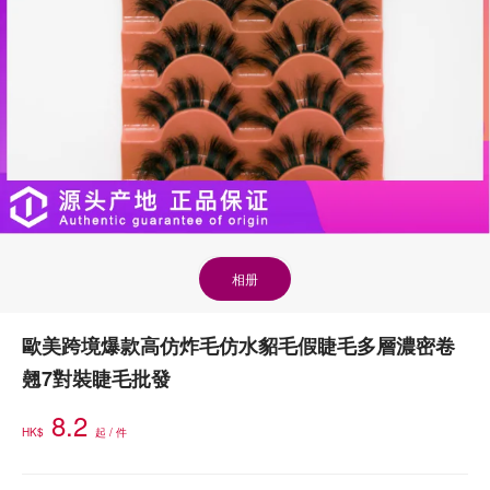
相册
歐美跨境爆款高仿炸毛仿水貂毛假睫毛多層濃密卷
翹7對裝睫毛批發
8.2
HK$
起 / 件