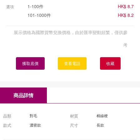
1-100件
HK$ 8.7
選項
101-1000件
HK$ 8.2
展示價格為國際貨幣兌換價格，由於匯率變動頻繁，僅供參
考
獲取底價
查看電話
收藏
商品詳情
品類
對毛
材質
棉線梗
款式
濃密款
尺寸
長款