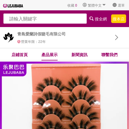
收藏
0
繁體中文
選單
搜全網
搜本店
青島愛蘭詩假睫毛有限公司
營業年限：
22
年
店鋪首頁
產品展示
新聞資訊
聯繫我們