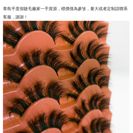
青島平度假睫毛廠家一手貨源，標價僅為參攷，量大或者定制請聯系
客服，謝謝！