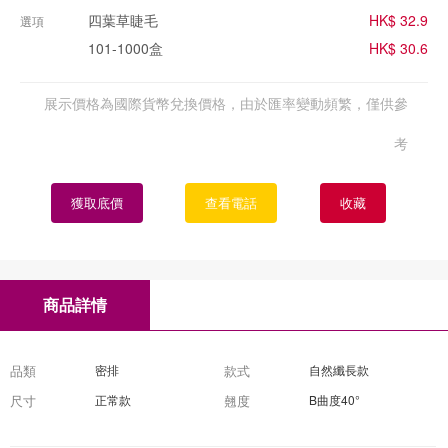
四葉草睫毛
HK$ 32.9
選項
101-1000盒
HK$ 30.6
展示價格為國際貨幣兌換價格，由於匯率變動頻繁，僅供參
考
獲取底價
查看電話
收藏
商品詳情
品類
密排
款式
自然纖長款
尺寸
正常款
翹度
B曲度40°