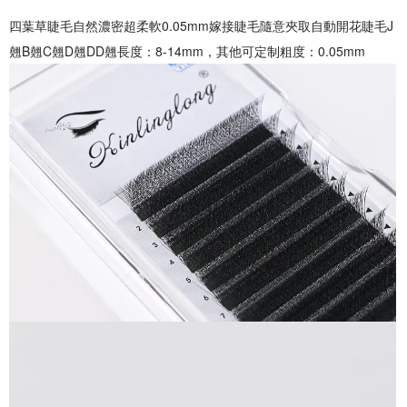
四葉草睫毛自然濃密超柔軟0.05mm嫁接睫毛隨意夾取自動開花睫毛J
翹B翹C翹D翹DD翹長度：8-14mm，其他可定制粗度：0.05mm