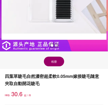
相册
四葉草睫毛自然濃密超柔軟0.05mm嫁接睫毛隨意
夾取自動開花睫毛
30.6
HK$
起 / 件