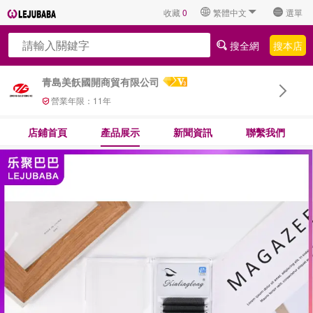
收藏
0
繁體中文
選單
搜全網
搜本店
青島美飫國開商貿有限公司
營業年限：
11
年
店鋪首頁
產品展示
新聞資訊
聯繫我們