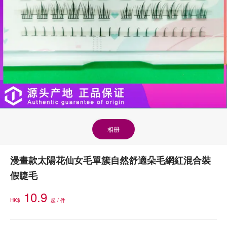
相册
漫畫款太陽花仙女毛單簇自然舒適朵毛網紅混合裝
假睫毛
10.9
HK$
起 / 件