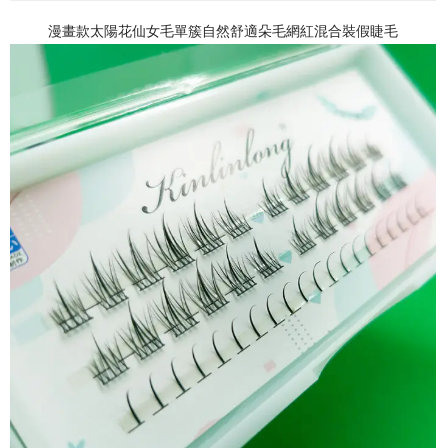
漫畫款太陽花仙女毛單簇自然舒適朵毛網紅混合裝假睫毛