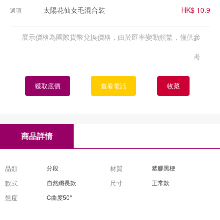
太陽花仙女毛混合裝
HK$ 10.9
選項
展示價格為國際貨幣兌換價格，由於匯率變動頻繁，僅供參
考
獲取底價
查看電話
收藏
商品詳情
品類
分段
材質
塑膠黑梗
款式
自然纖長款
尺寸
正常款
翹度
C曲度50°