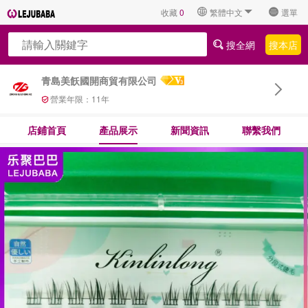
收藏
0
繁體中文
選單
搜全網
搜本店
青島美飫國開商貿有限公司
營業年限：
11
年
店鋪首頁
產品展示
新聞資訊
聯繫我們