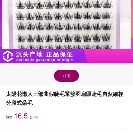
相册
太陽花懶人三部曲假睫毛單簇羽扇眼睫毛自然細梗
分段式朵毛
16.5
HK$
起 / 件