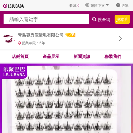
收藏
0
繁體中文
選單
搜全網
搜本店
青島容秀假睫毛有限公司
營業年限：
6
年
店鋪首頁
產品展示
新聞資訊
聯繫我們